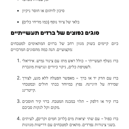
סיכון לזיהום או חוסר ניקיון
בלאי של ציוד נוסף (כמו מדיחי כלים)
סוגים נפוצים של ברזים תעשייתיים
כיום קיימים בשוק מגוון רחב של ברזים המתאימים למטבחים
מקצועיים. הנה כמה מהסוגים המרכזיים:
ברז נשלף תעשייתי – כולל ראש מתז עם צינור גמיש. אידיאלי
לשטיפת כלים, ניקוי כיורים ונגישות מוגברת.
ברז עם הדק יד או ברך – מאפשר הפעלה ללא מגע, לצורך
שמירה על היגיינה. נפוץ במיוחד בבתי חולים ובמטבחי
קייטרינג.
ברז קיר או דלפק – תלוי במבנה המטבח. ברזי קיר חוסכים
מקום וקל לנקות סביבם.
ברז כפול – עם שתי יציאות מים (לרוב חמים וקרים), לעיתים
בשני צינורות נפרדים. מתאים למטבחים עם דרישות מגוונות.