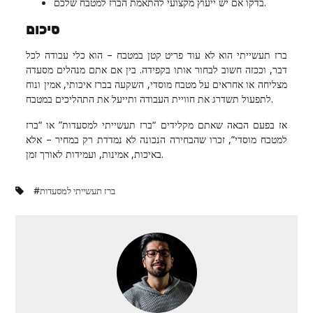
בדקו אם יש ייעוץ מקצועי להתאמת הברז למטבח שלכם.
סיכום
ברז תעשייתי הוא לא עוד פריט קטן במטבח – הוא כלי עבודה לכל
דבר, וככזה חשוב לבחור אותו בקפידה. בין אם אתם מנהלים מסעדה
מצליחה או אחראים על מטבח מוסדי, השקעה בברז איכותי, אמין ונוח
לתפעול תשדרג את חוויית העבודה ותייעל את התהליכים במטבח.
אז בפעם הבאה שאתם מקלידים “ברז תעשייתי למסעדות” או “ברז
למטבח מוסדי”, זכרו שהבחירה הנכונה לא נמדדת רק במחיר – אלא
באיכות, אמינות, ועמידות לאורך זמן.
#
ברז תעשייתי למסעדות