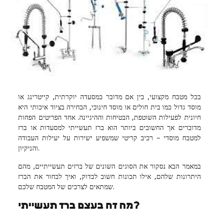
Industry
Contact
Us
Recipes
Social
בכל מטבח מקצועי, בין אם מדובר במסעדה יוקרתית, קייטרינג או
מוסד גדול כמו בית חולים או מוסד חינוכי, הבחירה בציוד איכותי היא
חיונית לפעילות השוטפת, הבטיחות וההיגיינה. אחד הפריטים הפחות
Sports
מדוברים אך החשובים ביותר הוא ברז תעשייתי למסעדות או ברז
למטבח מוסדי – רכיב קריטי שמשפיע ישירות על יעילות העבודה
והניקיון.
Technology
במאמר הבא נסקור את הסוגים השונים של ברזים תעשייתיים, מהם
Travel
היתרונות שלהם, אילו תכונות חשוב לבדוק, ואיך לבחור את הברז
שמתאים לצרכים של המטבח שלכם.
Health
מה זה בעצם ברז תעשייתי?