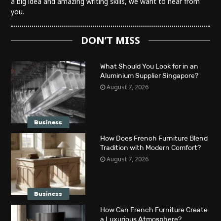
a big idea and amazing writing skills, we want to hear from
you.
DON’T MISS
What Should You Look for in an
Aluminium Supplier Singapore?
August 7, 2026
Business
How Does French Furniture Blend
Tradition with Modern Comfort?
August 7, 2026
Business
How Can French Furniture Create
a Luxurious Atmosphere?