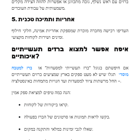
ברזים עם ראש נשלף, גובה מתכוונן או אפשרות להזזה הצידה מקלים
משמעותית על עבודת העובדים.
5. אחריות ותמיכה טכנית
העדיפו רכישה מחברה מוכרת שמספקת אחריות אמינה, חלקי חילוף
זמינים ושירות לקוחות מקצועי.
איפה אפשר למצוא ברזים תעשייתיים
איכותיים?
אם חיפשתם בגוגל “ברז תעשייתי למסעדות” או
ברז למטבח
מוסד
י
תגלו שיש לא מעט ספקים בארץ שמציעים ברזים תעשייתיים
– החל מרשתות ציוד למסעדות ועד חנויות מתמחות באינסטלציה.
הנה כמה טיפים למציאת ספק אמין:
קראו ביקורות של לקוחות.
בקשו לראות תמונות או סרטונים של הברז בפעולה.
שאלו לגבי זמינות במלאי והתקנה במקום.