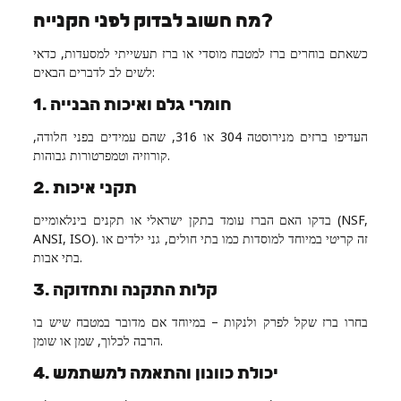
מה חשוב לבדוק לפני הקנייה?
כשאתם בוחרים ברז למטבח מוסדי או ברז תעשייתי למסעדות, כדאי
לשים לב לדברים הבאים:
1. חומרי גלם ואיכות הבנייה
העדיפו ברזים מנירוסטה 304 או 316, שהם עמידים בפני חלודה,
קורוזיה וטמפרטורות גבוהות.
2. תקני איכות
בדקו האם הברז עומד בתקן ישראלי או תקנים בינלאומיים (NSF,
ANSI, ISO). זה קריטי במיוחד למוסדות כמו בתי חולים, גני ילדים או
בתי אבות.
3. קלות התקנה ותחזוקה
בחרו ברז שקל לפרק ולנקות – במיוחד אם מדובר במטבח שיש בו
הרבה לכלוך, שמן או שומן.
4. יכולת כוונון והתאמה למשתמש