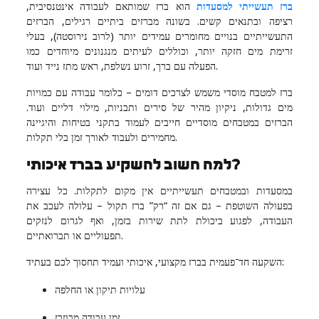
ברז תעשייתי למסעדות
הוא ברז שמותאם לעבודה אינטנסיבית,
Real
רציפה ובתנאים קשים. בשונה מברזים ביתיים רגילים, הברזים
Estate
התעשייתיים בנויים מחומרים עמידים יותר (לרוב נירוסטה), בעלי
זרימת מים חזקה יותר, וכוללים לעיתים מנגנונים מיוחדים כמו
הפעלה עם ברך, זרוע נשלפת, ראש מתז נייד ועוד.
ברז למטבח מוסדי משמש לצרכים דומים – כלומר עבודה עם כמויות
מים גדולות, ניקיון מהיר של סירים ותבניות, מילוי דליים ועוד.
הברזים במטבחים מוסדיים חייבים לעמוד בתקני בטיחות והיגיינה
מחמירים ולעבוד לאורך זמן בלי תקלות.
למה חשוב להשקיע בברז איכותי?
במסעדות ובמטבחים תעשייתיים אין מקום לתקלות. כל עצירה
בפעולה השוטפת – גם אם זה “רק” ברז תקול – עלולה לעכב את
העבודה, לפגוע ביכולת לתת שירות בזמן, ואף לגרום לנזקים
תפעוליים או תברואתיים.
השקעה חד־פעמית בברז מקצועי, איכותי ועמיד תחסוך לכם בעתיד:
עלויות תיקון או החלפה
זמן עבודה מבוזבז