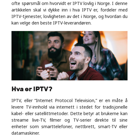
Industry
ofte spørsmål om hvorvidt er IPTV lovlig i Norge. I denne
artikkelen skal vi dykke inn i hva IPTV er, fordeler med
IPTV-tjenester, lovligheten av det i Norge, og hvordan du
Contact
kan velge den beste IPTV-leverandøren.
Us
Recipes
Social
Sports
Hva er IPTV?
Technology
IPTV, eller “Internet Protocol Television,” er en måte å
levere TV-innhold via internett i stedet for tradisjonelle
Travel
kabel- eller satellittmetoder. Dette betyr at brukerne kan
streame live-TV, filmer og TV-serier direkte til sine
enheter som smarttelefoner, nettbrett, smart-TV eller
Health
datamaskiner.