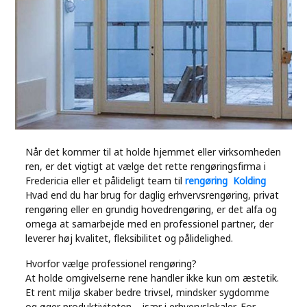
Industry
Contact
Us
Recipes
Social
Når det kommer til at holde hjemmet eller virksomheden
ren, er det vigtigt at vælge det rette rengøringsfirma i
Sports
Fredericia eller et pålideligt team til
rengøring Kolding
Hvad end du har brug for daglig erhvervsrengøring, privat
Technology
rengøring eller en grundig hovedrengøring, er det alfa og
omega at samarbejde med en professionel partner, der
leverer høj kvalitet, fleksibilitet og pålidelighed.
Travel
Hvorfor vælge professionel rengøring?
At holde omgivelserne rene handler ikke kun om æstetik.
Health
Et rent miljø skaber bedre trivsel, mindsker sygdomme
og øger produktiviteten – især i erhvervslokaler. For