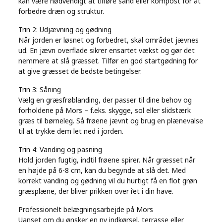
kan være nødvendigt at tilføre sand eller kompost for at
forbedre dræn og struktur.
Trin 2: Udjævning og gødning
Når jorden er løsnet og forbedret, skal området jævnes
ud. En jævn overflade sikrer ensartet vækst og gør det
nemmere at slå græsset. Tilfør en god startgødning for
at give græsset de bedste betingelser.
Trin 3: Såning
Vælg en græsfrøblanding, der passer til dine behov og
forholdene på Mors – f.eks. skygge, sol eller slidstærk
græs til børneleg. Så frøene jævnt og brug en plænevalse
til at trykke dem let ned i jorden.
Trin 4: Vanding og pasning
Hold jorden fugtig, indtil frøene spirer. Når græsset når
en højde på 6-8 cm, kan du begynde at slå det. Med
korrekt vanding og gødning vil du hurtigt få en flot grøn
græsplæne, der bliver prikken over i’et i din have.
Professionelt belægningsarbejde på Mors
Uanset om du ønsker en ny indkørsel, terrasse eller