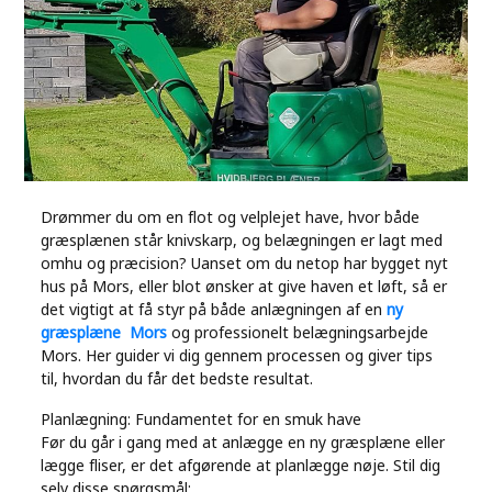
Industry
Contact
Us
Recipes
Social
Drømmer du om en flot og velplejet have, hvor både
græsplænen står knivskarp, og belægningen er lagt med
omhu og præcision? Uanset om du netop har bygget nyt
Sports
hus på Mors, eller blot ønsker at give haven et løft, så er
det vigtigt at få styr på både anlægningen af en
ny
græsplæne Mors
og professionelt belægningsarbejde
Technology
Mors. Her guider vi dig gennem processen og giver tips
til, hvordan du får det bedste resultat.
Travel
Planlægning: Fundamentet for en smuk have
Før du går i gang med at anlægge en ny græsplæne eller
Health
lægge fliser, er det afgørende at planlægge nøje. Stil dig
selv disse spørgsmål: