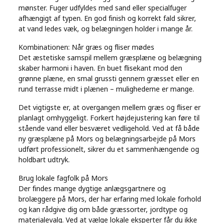
mønster. Fuger udfyldes med sand eller specialfuger
afhængigt af typen. En god finish og korrekt fald sikrer,
at vand ledes væk, og belægningen holder i mange år.
Kombinationen: Når græs og fliser mødes
Det æstetiske samspil mellem græsplæne og belægning
skaber harmoni i haven. En buet flisekant mod den
grønne plæne, en smal grussti gennem græsset eller en
rund terrasse midt i plænen – mulighederne er mange.
Det vigtigste er, at overgangen mellem græs og fliser er
planlagt omhyggeligt. Forkert højdejustering kan føre til
stående vand eller besværet vedligehold. Ved at få både
ny græsplæne på Mors og belægningsarbejde på Mors
udført professionelt, sikrer du et sammenhængende og
holdbart udtryk.
Brug lokale fagfolk på Mors
Der findes mange dygtige anlægsgartnere og
brolæggere på Mors, der har erfaring med lokale forhold
og kan rådgive dig om både græssorter, jordtype og
materialevalg. Ved at vælge lokale eksperter får du ikke